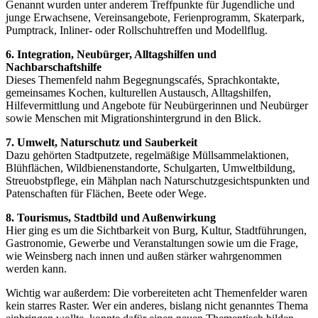
Genannt wurden unter anderem Treffpunkte für Jugendliche und
junge Erwachsene, Vereinsangebote, Ferienprogramm, Skaterpark,
Pumptrack, Inliner- oder Rollschuhtreffen und Modellflug.
6. Integration, Neubürger, Alltagshilfen und
Nachbarschaftshilfe
Dieses Themenfeld nahm Begegnungscafés, Sprachkontakte,
gemeinsames Kochen, kulturellen Austausch, Alltagshilfen,
Hilfevermittlung und Angebote für Neubürgerinnen und Neubürger
sowie Menschen mit Migrationshintergrund in den Blick.
7. Umwelt, Naturschutz und Sauberkeit
Dazu gehörten Stadtputzete, regelmäßige Müllsammelaktionen,
Blühflächen, Wildbienenstandorte, Schulgarten, Umweltbildung,
Streuobstpflege, ein Mähplan nach Naturschutzgesichtspunkten und
Patenschaften für Flächen, Beete oder Wege.
8. Tourismus, Stadtbild und Außenwirkung
Hier ging es um die Sichtbarkeit von Burg, Kultur, Stadtführungen,
Gastronomie, Gewerbe und Veranstaltungen sowie um die Frage,
wie Weinsberg nach innen und außen stärker wahrgenommen
werden kann.
Wichtig war außerdem: Die vorbereiteten acht Themenfelder waren
kein starres Raster. Wer ein anderes, bislang nicht genanntes Thema