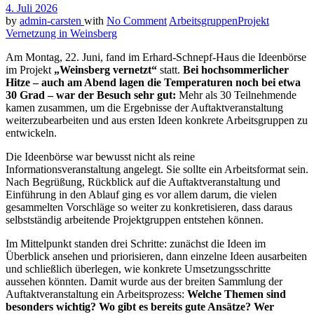
4. Juli 2026
by
admin-carsten
with
No Comment
Arbeitsgruppen
Projekt
Vernetzung in Weinsberg
Am Montag, 22. Juni, fand im Erhard-Schnepf-Haus die Ideenbörse
im Projekt
„Weinsberg vernetzt“
statt.
Bei hochsommerlicher
Hitze – auch am Abend lagen die Temperaturen noch bei etwa
30 Grad – war der Besuch sehr gut:
Mehr als 30 Teilnehmende
kamen zusammen, um die Ergebnisse der Auftaktveranstaltung
weiterzubearbeiten und aus ersten Ideen konkrete Arbeitsgruppen zu
entwickeln.
Die Ideenbörse war bewusst nicht als reine
Informationsveranstaltung angelegt. Sie sollte ein Arbeitsformat sein.
Nach Begrüßung, Rückblick auf die Auftaktveranstaltung und
Einführung in den Ablauf ging es vor allem darum, die vielen
gesammelten Vorschläge so weiter zu konkretisieren, dass daraus
selbstständig arbeitende Projektgruppen entstehen können.
Im Mittelpunkt standen drei Schritte: zunächst die Ideen im
Überblick ansehen und priorisieren, dann einzelne Ideen ausarbeiten
und schließlich überlegen, wie konkrete Umsetzungsschritte
aussehen könnten. Damit wurde aus der breiten Sammlung der
Auftaktveranstaltung ein Arbeitsprozess:
Welche Themen sind
besonders wichtig? Wo gibt es bereits gute Ansätze? Wer