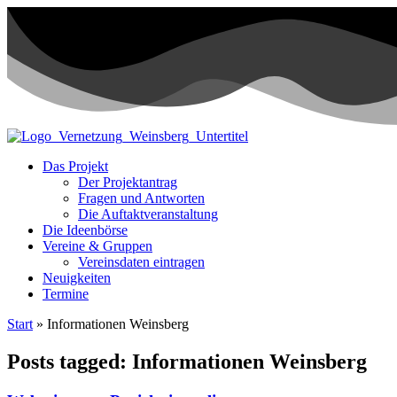
Das Projekt
Der Projektantrag
Fragen und Antworten
Die Auftaktveranstaltung
Die Ideenbörse
Vereine & Gruppen
Vereinsdaten eintragen
Neuigkeiten
Termine
Start
»
Informationen Weinsberg
Posts tagged: Informationen Weinsberg