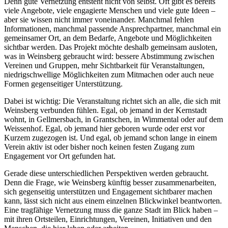
Denn gute Vernetzung entsteht nicht von selbst. Oft gibt es bereits
viele Angebote, viele engagierte Menschen und viele gute Ideen –
aber sie wissen nicht immer voneinander. Manchmal fehlen
Informationen, manchmal passende Ansprechpartner, manchmal ein
gemeinsamer Ort, an dem Bedarfe, Angebote und Möglichkeiten
sichtbar werden. Das Projekt möchte deshalb gemeinsam ausloten,
was in Weinsberg gebraucht wird: bessere Abstimmung zwischen
Vereinen und Gruppen, mehr Sichtbarkeit für Veranstaltungen,
niedrigschwellige Möglichkeiten zum Mitmachen oder auch neue
Formen gegenseitiger Unterstützung.
Dabei ist wichtig: Die Veranstaltung richtet sich an alle, die sich mit
Weinsberg verbunden fühlen. Egal, ob jemand in der Kernstadt
wohnt, in Gellmersbach, in Grantschen, in Wimmental oder auf dem
Weissenhof. Egal, ob jemand hier geboren wurde oder erst vor
Kurzem zugezogen ist. Und egal, ob jemand schon lange in einem
Verein aktiv ist oder bisher noch keinen festen Zugang zum
Engagement vor Ort gefunden hat.
Gerade diese unterschiedlichen Perspektiven werden gebraucht.
Denn die Frage, wie Weinsberg künftig besser zusammenarbeiten,
sich gegenseitig unterstützen und Engagement sichtbarer machen
kann, lässt sich nicht aus einem einzelnen Blickwinkel beantworten.
Eine tragfähige Vernetzung muss die ganze Stadt im Blick haben –
mit ihren Ortsteilen, Einrichtungen, Vereinen, Initiativen und den