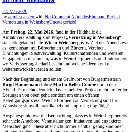
für mehr Miteinander
27. Mai 2026
by
admin-carsten
with
No Comment
Aktuelles
Ehrenamt
Projekt
Vernetzung in Weinsberg
Uncategorized
Am
Freitag, 22. Mai 2026
, fand in der Hildthalle die
Auftaktveranstaltung zum Projekt
„Vernetzung in Weinsberg“
statt. Eingeladen hatte
Wir in Weinsberg e. V.
Ziel des Abends war
es, gemeinsam mit Bürgerinnen und Bürgern, Vereinen,
Einrichtungen, Stadtverwaltung, Kulturschaffenden und weiteren
Engagierten zu sammeln, was in Weinsberg bereits gut funktioniert,
wo Verbesserungsbedarf besteht und welche Ideen konkret
weiterentwickelt werden sollten.
Nach der Begrüßung und einem Grußwort von Bürgermeisterin
Birgit Hannemann
führte
Martin Keller-Combé
durch den
Abend. Er machte deutlich, dass es bei dem Projekt nicht um fertige
Lösungen von oben geht, sondern um einen offenen
Beteiligungsprozess: Welche Formen von Vernetzung sind für
Weinsberg sinnvoll, praktikabel und langfristig tragfähig?
Ausgangspunkt war die Beobachtung, dass es in Weinsberg bereits
sehr viele Angebote, Veranstaltungen, Initiativen und engagierte
Menschen gibt – diese aber nicht immer sichtbar genug sind oder
gut genug miteinander verbunden werden. Genannt wurden unter