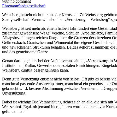
with
no comment
Ehrenamt
Stadtgesellschaft
Weinsberg besteht nicht nur aus der Kernstadt. Zu Weinsberg gehöre
Stadtgesellschaft. Wenn wir also über „Vernetzung in Weinsberg“ spr
Weinsberg ist seit mehr als einem halben Jahrhundert eine Gesamtstadt. 
zusammengewachsen: Wege, Vereine, Schulen, Arbeitsplätze, Familie
Alltagsbeziehungen reichen längst über die Grenzen der einzelnen Ort
Gellmersbach, Grantschen und Wimmental ihre eigene Geschichte, ihr
und gewachsenen Strukturen behalten. Beides gehört zusammen: die Ei
und das gemeinsame Ganze.
Genau darum geht es bei der Auftaktveranstaltung
„Vernetzung in 
Institutionen, Kultur, Gewerbe oder sozialen Einrichtungen. Eingela
Weinsberg künftig besser gelingen kann.
Denn gute Vernetzung entsteht nicht von selbst. Oft gibt es bereits 
manchmal passende Ansprechpartner, manchmal ein gemeinsamer Ort,
gebraucht wird: bessere Abstimmung zwischen Vereinen und Gruppen,
Unterstützung.
Dabei ist wichtig: Die Veranstaltung richtet sich an alle, die sich 
Weissenhof. Egal, ob jemand hier geboren wurde oder erst vor Kurze
gefunden hat.