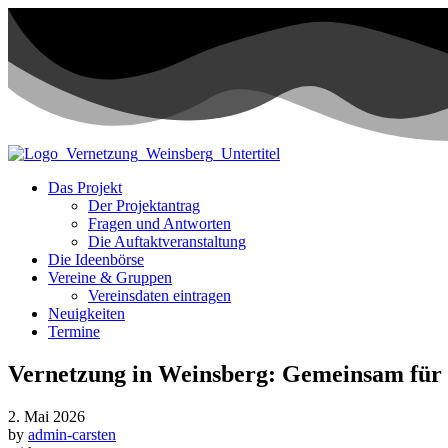
Das Projekt
Der Projektantrag
Fragen und Antworten
Die Auftaktveranstaltung
Die Ideenbörse
Vereine & Gruppen
Vereinsdaten eintragen
Neuigkeiten
Termine
Vernetzung in Weinsberg: Gemeinsam für 
2. Mai 2026
by
admin-carsten