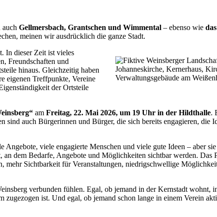
n auch
Gellmersbach, Grantschen und Wimmental
– ebenso wie
das
echen, meinen wir ausdrücklich die ganze Stadt.
In dieser Zeit ist vieles
n, Freundschaften und
steile hinaus. Gleichzeitig haben
e eigenen Treffpunkte, Vereine
genständigkeit der Ortsteile
Weinsberg“
am
Freitag, 22. Mai 2026, um 19 Uhr in der Hildthalle
. 
den sind auch Bürgerinnen und Bürger, die sich bereits engagieren, die
viele Angebote, viele engagierte Menschen und viele gute Ideen – aber 
 an dem Bedarfe, Angebote und Möglichkeiten sichtbar werden. Das P
 mehr Sichtbarkeit für Veranstaltungen, niedrigschwellige Möglichke
mit Weinsberg verbunden fühlen. Egal, ob jemand in der Kernstadt wohnt
m zugezogen ist. Und egal, ob jemand schon lange in einem Verein akt