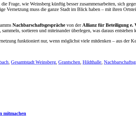
die Frage, wie Weinsberg künftig besser zusammenarbeiten, sich gegen
ige Vernetzung muss die ganze Stadt im Blick haben – mit ihren Ortstei
gramms
Nachbarschaftsgespräche
von der
Allianz für Beteiligung e. 
n, sammeln, sortieren und miteinander überlegen, was daraus entstehen 
ernetzung funktioniert nur, wenn möglichst viele mitdenken – aus der 
bach
,
Gesamtstadt Weinsberg
,
Grantschen
,
Hildthalle
,
Nachbarschaftsg
nn mitmachen