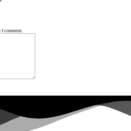
*
e I comment.