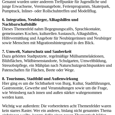
Genannt wurden unter anderem Treffpunkte für Jugendliche und
junge Erwachsene, Vereinsangebote, Ferienprogramm, Skaterpark,
Pumptrack, Inliner- oder Rollschuhtreffen und Modellflug.
6. Integration, Neubürger, Alltagshilfen und
Nachbarschaftshilfe
Dieses Themenfeld nahm Begegnungscafés, Sprachkontakte,
gemeinsames Kochen, kulturellen Austausch, Alltagshilfen,
Hilfevermittlung und Angebote für Neubürgerinnen und Neubürger
sowie Menschen mit Migrationshintergrund in den Blick.
7. Umwelt, Naturschutz und Sauberkeit
Dazu gehörten Stadtputzete, regelmäßige Müllsammelaktionen,
Blühflächen, Wildbienenstandorte, Schulgarten, Umweltbildung,
Streuobstpflege, ein Mähplan nach Naturschutzgesichtspunkten und
Patenschaften für Flächen, Beete oder Wege.
8. Tourismus, Stadtbild und Außenwirkung
Hier ging es um die Sichtbarkeit von Burg, Kultur, Stadtführungen,
Gastronomie, Gewerbe und Veranstaltungen sowie um die Frage,
wie Weinsberg nach innen und außen stärker wahrgenommen
werden kann.
Wichtig war außerdem: Die vorbereiteten acht Themenfelder waren
kein starres Raster. Wer ein anderes, bislang nicht genanntes Thema