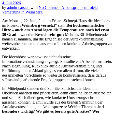
4. Juli 2026
by
admin-carsten
with
No Comment
Arbeitsgruppen
Projekt
Vernetzung in Weinsberg
Am Montag, 22. Juni, fand im Erhard-Schnepf-Haus die Ideenbörse
im Projekt
„Weinsberg vernetzt“
statt.
Bei hochsommerlicher
Hitze – auch am Abend lagen die Temperaturen noch bei etwa
30 Grad – war der Besuch sehr gut:
Mehr als 30 Teilnehmende
kamen zusammen, um die Ergebnisse der Auftaktveranstaltung
weiterzubearbeiten und aus ersten Ideen konkrete Arbeitsgruppen zu
entwickeln.
Die Ideenbörse war bewusst nicht als reine
Informationsveranstaltung angelegt. Sie sollte ein Arbeitsformat sein.
Nach Begrüßung, Rückblick auf die Auftaktveranstaltung und
Einführung in den Ablauf ging es vor allem darum, die vielen
gesammelten Vorschläge so weiter zu konkretisieren, dass daraus
selbstständig arbeitende Projektgruppen entstehen können.
Im Mittelpunkt standen drei Schritte: zunächst die Ideen im
Überblick ansehen und priorisieren, dann einzelne Ideen ausarbeiten
und schließlich überlegen, wie konkrete Umsetzungsschritte
aussehen könnten. Damit wurde aus der breiten Sammlung der
Auftaktveranstaltung ein Arbeitsprozess:
Welche Themen sind
besonders wichtig? Wo gibt es bereits gute Ansätze? Wer